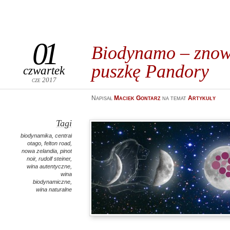
01
Biodynamo – znow
puszkę Pandory
czwartek
cze 2017
Napisał
Maciek Gontarz
na temat
Artykuły
Tagi
biodynamika
,
central
otago
,
felton road
,
nowa zelandia
,
pinot
noir
,
rudolf steiner
,
wina autentyczne
,
wina
biodynamiczne
,
wina naturalne