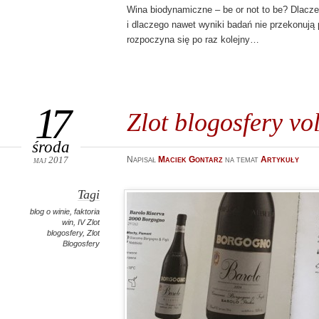
Wina biodynamiczne – be or not to be? Dlaczeg
i dlaczego nawet wyniki badań nie przekonują
rozpoczyna się po raz kolejny…
17
Zlot blogosfery vo
środa
maj 2017
Napisał
Maciek Gontarz
na temat
Artykuły
Tagi
blog o winie
,
faktoria
win
,
IV Zlot
blogosfery
,
Zlot
Blogosfery