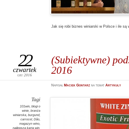
Jak się robi biznes winiarski w Polsce i ile są
22
(Subiektywne) po
2016
czwartek
gru 2016
Napisał
Maciek Gontarz
na temat
Artykuły
Tagi
101win
,
blogi o
winie
,
branża
winiarska
,
burgund
,
carrocel
,
Dão
,
magazyn wino
,
najlepsza karta win
,