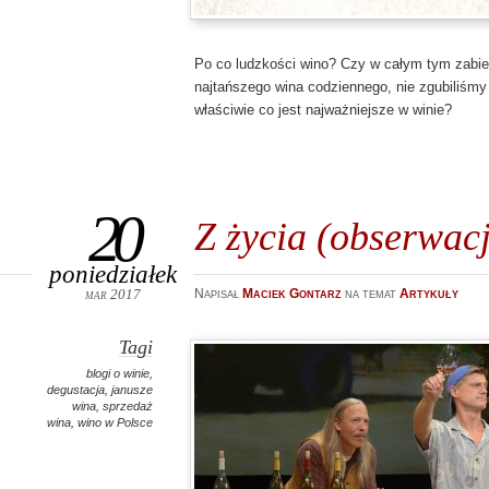
Po co ludzkości wino? Czy w całym tym zabieg
najtańszego wina codziennego, nie zgubiliśmy
właściwie co jest najważniejsze w winie?
20
Z życia (obserwacj
poniedziałek
mar 2017
Napisał
Maciek Gontarz
na temat
Artykuły
Tagi
blogi o winie
,
degustacja
,
janusze
wina
,
sprzedaż
wina
,
wino w Polsce