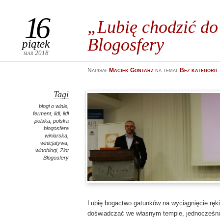
16
„Lubię chodzić do
Blogosfery
piątek
mar 2018
Napisał
Maciek Gontarz
na temat
Bez kategorii
Tagi
blogi o winie
,
ferment
,
lidl
,
lidl
polska
,
polska
blogosfera
winiarska
,
winicjatywa
,
winoblogi
,
Zlot
Blogosfery
Lubię bogactwo gatunków na wyciągnięcie ręki
doświadczać we własnym tempie, jednocześn