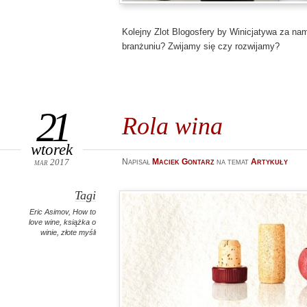
Kolejny Zlot Blogosfery by Winicjatywa za nam
branżuniu? Zwijamy się czy rozwijamy?
21
Rola wina
wtorek
mar 2017
Napisał
Maciek Gontarz
na temat
Artykuły
Tagi
Eric Asimov
,
How to
love wine
,
książka o
winie
,
złote myśli