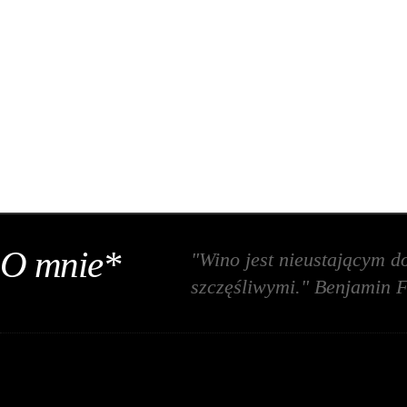
O mnie*
"Wino jest nieustającym d
szczęśliwymi." Benjamin F