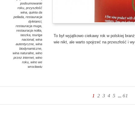
podsumowanie
roku
,
przyszłość
wina
,
quinta da
pellada
,
restauracja
dyletanci
,
restauracja muga
,
restauracja nolita
,
taszka
,
touriga
To był wyjątkowo ciekawy rok w polskiej branż
nacional
,
wina
wie nikt, ale warto spojrzeć na przeszłość i w
autentyczne
,
wina
biodynamiczne
,
wina naturalne
,
wino
przez internet
,
wino
roku
,
wino we
wrocławiu
1
2
3
4
5
...
61